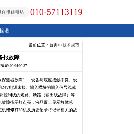
010-57113119
维保维修电话
检测
当前位置：
首页
>>
技术规范
备报故障
09-09 04:09:37
（探测器故障），设备与底座接触不良、设
24V电源未接、输入模块的输入信号线或
模块控制线的短路、断路（输出线故障）等
色故障指示灯点亮，液晶屏上显示故障总
主机维修
打印机及历史记录将记录相关的故
：