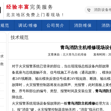
经验丰富
完美服务
消防设备
北京地区免费上门看现场！
术规范
调试/维修
公司简介
消防维保
消防
技术规范
青鸟消防主机维修现场设
文章来自：
北大青鸟主机维修
发布时间：2020-
要求
补救
对于火灾报警系统已登录的部位，当出现现场总线设备内部故障
备底座与总线接触不良、信号线施工不合格（通讯故障），模块的
者24V线断路、输出模块反馈信号或者24V线短路、断路、输出
程
故障时，火灾报警控制器将发出故障声、光报警，此时面板上黄
项
数、序号和部位的编号、类型、报警时间及安装位置，
青鸟消防
修
障信息。
火灾报警系统现场设备报故障的一般
青鸟消防主机维修
处理方法
1、按“消音”键，火灾报警控制器音响关闭，“消音”指示灯亮。