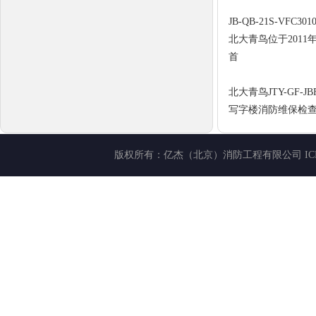
JB-QB-21S-VFC
北大青鸟位于201
首
北大青鸟JTY-GF-
写字楼消防维保检
版权所有：
亿杰（北京）消防工程有限公司
I