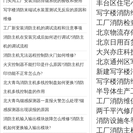
门头沟工厂安装消防排烟系统的验收和费用
丰台区住宅
写字楼消防末端试水装置测试无反应的原因和
写字楼消防
维修
工厂消防检
工厂新安装消防主机的调试流程和注意事项
北京物流存
消防主机在安装完成后如何进行调试?消防主
北京日用百
机的调试流程
大兴亦庄科
消防主机无法远程控制防火门如何维修?
北京通州区
火灾控制器不能打印是什么原因?消防主机打
新建写字楼
印功能不正常怎么办?
写字楼消防
北大青鸟消防主机多线控制盘如何更换?消防
半导体生产
主机多线控制盘的作用
工厂消防维
北大青鸟烟感探测器一直报火警怎么处理?烟
两千平汽修
感探测器出现误报的原因
消防主机输入输出模块故障怎么维修?消防主
消防设施冬
机如何更换输入输出模块?
工厂消防主