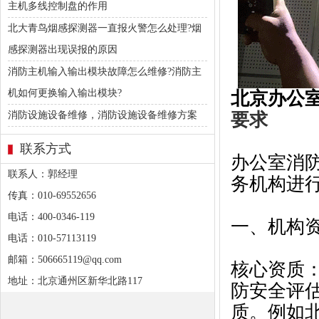
主机多线控制盘的作用
北大青鸟烟感探测器一直报火警怎么处理?烟
感探测器出现误报的原因
消防主机输入输出模块故障怎么维修?消防主
机如何更换输入输出模块?
北京办公
消防设施设备维修，消防设施设备维修方案
要求
联系方式
办公室消
联系人：郭经理
务机构进
传真：010-69552656
电话：400-0346-119
一、机构资
电话：010-57113119
邮箱：506665119@qq.com
核心资质
地址：北京通州区新华北路117
防安全评
质。例如