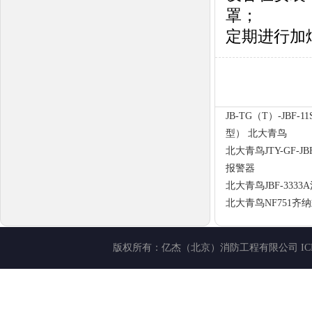
罩；
定期进行加
JB-TG（T）-JBF
型） 北大青鸟
北大青鸟JTY-GF-
报警器
北大青鸟JBF-333
北大青鸟NF751齐
版权所有：
亿杰（北京）消防工程有限公司
I