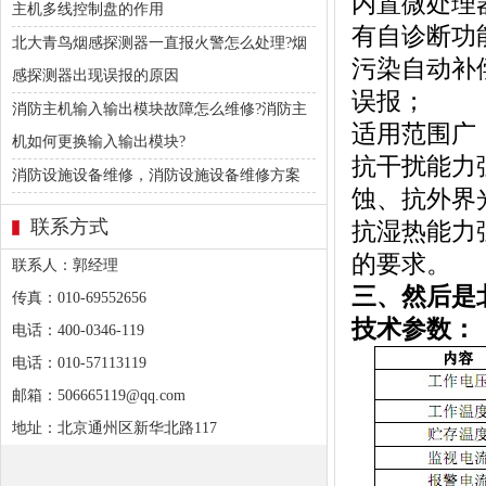
内置微处理
主机多线控制盘的作用
有自诊断功
北大青鸟烟感探测器一直报火警怎么处理?烟
污染自动补
感探测器出现误报的原因
误报；
消防主机输入输出模块故障怎么维修?消防主
适用范围广
机如何更换输入输出模块?
抗干扰能力
消防设施设备维修，消防设施设备维修方案
蚀、抗外界
联系方式
抗湿热能力
的要求。
联系人：郭经理
三、然后是北
传真：010-69552656
技术参数：
电话：400-0346-119
电话：010-57113119
邮箱：506665119@qq.com
地址：北京通州区新华北路117