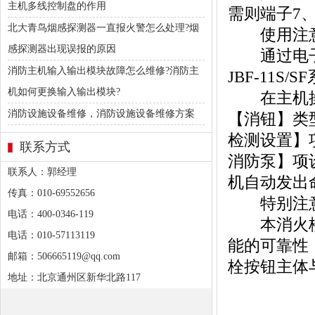
主机多线控制盘的作用
需则端子7
北大青鸟烟感探测器一直报火警怎么处理?烟
使用注意
感探测器出现误报的原因
通过电子编
消防主机输入输出模块故障怎么维修?消防主
JBF-11
机如何更换输入输出模块?
在主机操
消防设施设备维修，消防设施设备维修方案
【消钮】类
检测设置】
联系方式
消防泵】项
联系人：郭经理
机自动发出
传真：010-69552656
特别注
电话：400-0346-119
本消火栓按
电话：010-57113119
能的可靠性
邮箱：506665119@qq.com
栓按钮主体
地址：北京通州区新华北路117